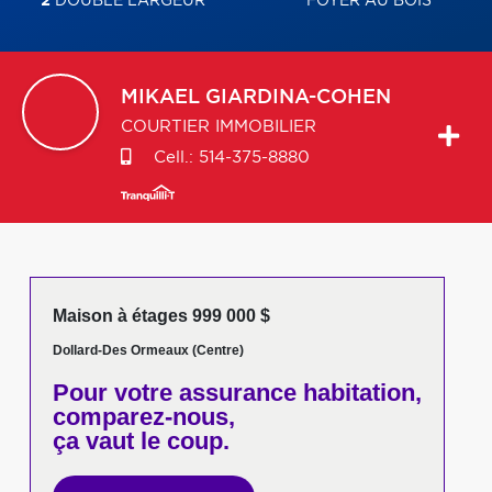
2
DOUBLE LARGEUR
FOYER AU BOIS
MIKAEL
GIARDINA-COHEN
COURTIER IMMOBILIER
Cell.:
514-375-8880
Maison à étages 999 000 $
Dollard-Des Ormeaux (Centre)
Pour votre
assurance habitation,
comparez-nous,
ça vaut le coup.