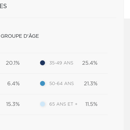
ES
 GROUPE D'ÂGE
20.1%
25.4%
35-49 ANS
6.4%
21.3%
50-64 ANS
15.3%
11.5%
65 ANS ET +