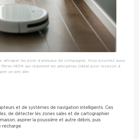
r attraper les poils d’animaux de compagnie. Vous pourriez aussi
iltres HEPA qui réduisent les allergènes (idéal pour recevoir à
per un ami alle
apteurs et de systèmes de navigation intelligents. Ces
les, de détecter les zones sales et de cartographier
maison, aspirer la poussière et autre débris, puis
e recharge.