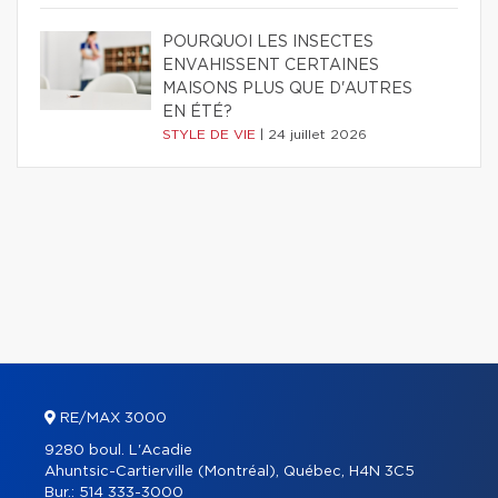
POURQUOI LES INSECTES
ENVAHISSENT CERTAINES
MAISONS PLUS QUE D'AUTRES
EN ÉTÉ?
STYLE DE VIE
|
24 juillet 2026
RE/MAX 3000
9280 boul. L'Acadie
Ahuntsic-Cartierville (Montréal), Québec, H4N 3C5
Bur.:
514 333-3000