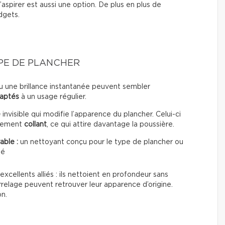
’aspirer est aussi une option. De plus en plus de
dgets.
PE DE PLANCHER
u une brillance instantanée peuvent sembler
daptés
à un usage régulier.
e
invisible qui modifie l’apparence du plancher. Celui-ci
èrement
collant
, ce qui attire davantage la poussière.
able :
un nettoyant conçu pour le type de plancher ou
té
excellents alliés : ils nettoient en profondeur sans
rrelage peuvent retrouver leur apparence d’origine.
on.