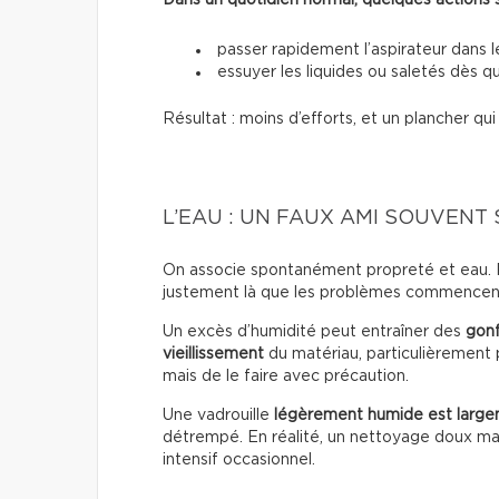
Dans un quotidien normal, quelques actions suf
passer rapidement l’aspirateur dans 
essuyer les liquides ou saletés dès qu
Résultat : moins d’efforts, et un plancher qu
L’EAU : UN FAUX AMI SOUVENT
On associe spontanément propreté et eau. Po
justement là que les problèmes commencen
Un excès d’humidité peut entraîner des
gon
vieillissement
du matériau, particulièrement p
mais de le faire avec précaution.
Une vadrouille
légèrement humide est large
détrempé. En réalité, un nettoyage doux mai
intensif occasionnel.