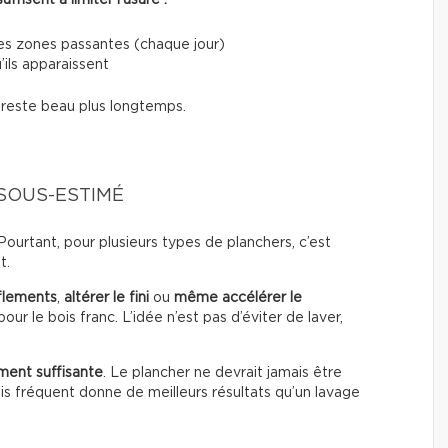
fisent à limiter l’usure :
les zones passantes (chaque jour)
’ils apparaissent
i reste beau plus longtemps.
 SOUS-ESTIMÉ
urtant, pour plusieurs types de planchers, c’est
t.
flements
,
altérer le fini
ou
même accélérer le
our le bois franc. L’idée n’est pas d’éviter de laver,
ment suffisante
. Le plancher ne devrait jamais être
s fréquent donne de meilleurs résultats qu’un lavage